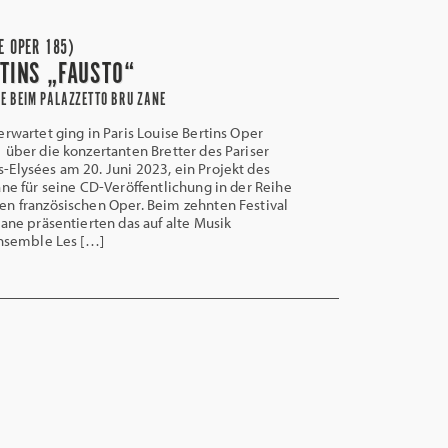
E OPER 185)
RTINS „FAUSTO“
ME BEIM PALAZZETTO BRU ZANE
erwartet ging in Paris Louise Bertins Oper
 über die konzertanten Bretter des Pariser
Elysées am 20. Juni 2023, ein Projekt des
ane für seine CD-Veröffentlichung in der Reihe
n französischen Oper. Beim zehnten Festival
Zane präsentierten das auf alte Musik
Ensemble Les […]