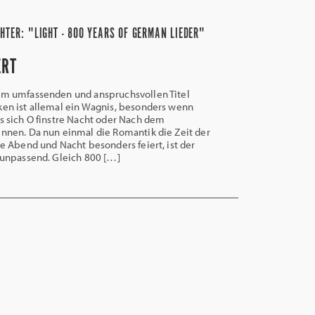
HTER: "LIGHT - 800 YEARS OF GERMAN LIEDER"
ERT
dem umfassenden und anspruchsvollen Titel
ken ist allemal ein Wagnis, besonders wenn
ks sich O finstre Nacht oder Nach dem
ennen. Da nun einmal die Romantik die Zeit der
ie Abend und Nacht besonders feiert, ist der
r unpassend. Gleich 800 […]