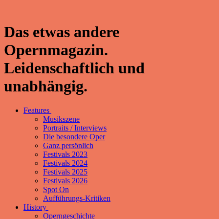
Das etwas andere
Opernmagazin.
Leidenschaftlich und
unabhängig.
Features
Musikszene
Portraits / Interviews
Die besondere Oper
Ganz persönlich
Festivals 2023
Festivals 2024
Festivals 2025
Festivals 2026
Spot On
Aufführungs-Kritiken
History
Operngeschichte