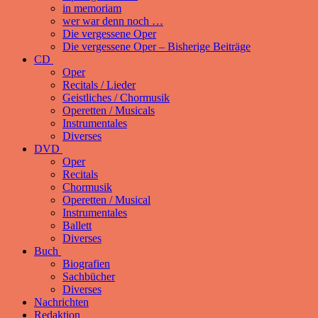
in memoriam
wer war denn noch …
Die vergessene Oper
Die vergessene Oper – Bisherige Beiträge
CD
Oper
Recitals / Lieder
Geistliches / Chormusik
Operetten / Musicals
Instrumentales
Diverses
DVD
Oper
Recitals
Chormusik
Operetten / Musical
Instrumentales
Ballett
Diverses
Buch
Biografien
Sachbücher
Diverses
Nachrichten
Redaktion