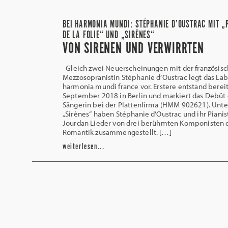
BEI HARMONIA MUNDI: STÉPHANIE D’OUSTRAC MIT „
DE LA FOLIE“ UND „SIRÈNES“
VON SIRENEN UND VERWIRRTEN
Gleich zwei Neuerscheinungen mit der französis
Mezzosopranistin Stéphanie d’Oustrac legt das Lab
harmonia mundi france vor. Erstere entstand berei
September 2018 in Berlin und markiert das Debüt 
Sängerin bei der Plattenfirma (HMM 902621). Unte
„Sirènes“ haben Stéphanie d’Oustrac und ihr Pianis
Jourdan Lieder von drei berühmten Komponisten 
Romantik zusammengestellt. […]
weiterlesen...