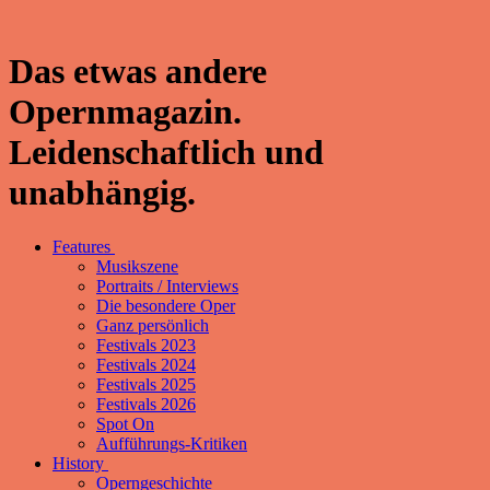
Das etwas andere
Opernmagazin.
Leidenschaftlich und
unabhängig.
Features
Musikszene
Portraits / Interviews
Die besondere Oper
Ganz persönlich
Festivals 2023
Festivals 2024
Festivals 2025
Festivals 2026
Spot On
Aufführungs-Kritiken
History
Operngeschichte