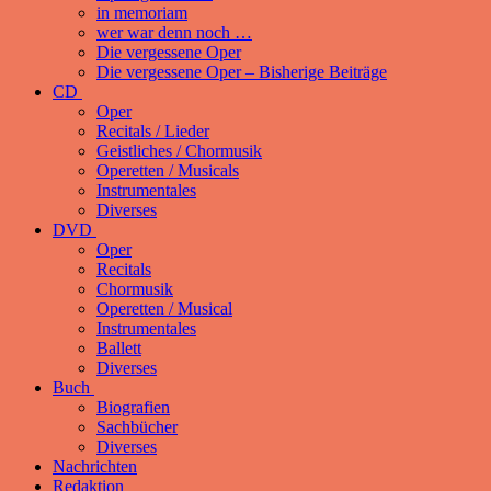
in memoriam
wer war denn noch …
Die vergessene Oper
Die vergessene Oper – Bisherige Beiträge
CD
Oper
Recitals / Lieder
Geistliches / Chormusik
Operetten / Musicals
Instrumentales
Diverses
DVD
Oper
Recitals
Chormusik
Operetten / Musical
Instrumentales
Ballett
Diverses
Buch
Biografien
Sachbücher
Diverses
Nachrichten
Redaktion