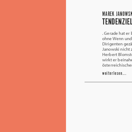
MAREK JANOWSK
TENDENZIE
. Gerade hat er 
ohne Wenn und 
Dirigenten gezä
Janowski nicht 
Herbert Blomste
wirkt er beinah
österreichische
weiterlesen...