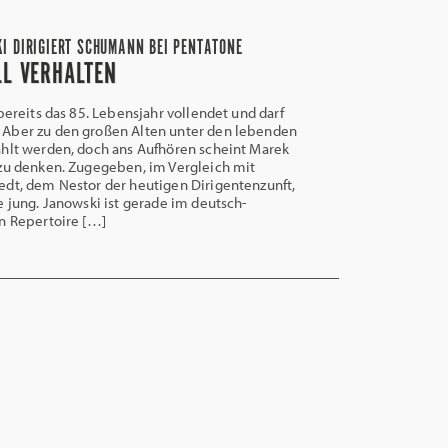
I DIRIGIERT SCHUMANN BEI PENTATONE
LL VERHALTEN
bereits das 85. Lebensjahr vollendet und darf
Aber zu den großen Alten unter den lebenden
hlt werden, doch ans Aufhören scheint Marek
zu denken. Zugegeben, im Vergleich mit
dt, dem Nestor der heutigen Dirigentenzunft,
e jung. Janowski ist gerade im deutsch-
n Repertoire […]