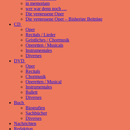
in memoriam
wer war denn noch …
Die vergessene Oper
Die vergessene Oper – Bisherige Beiträge
CD
Oper
Recitals / Lieder
Geistliches / Chormusik
Operetten / Musicals
Instrumentales
Diverses
DVD
Oper
Recitals
Chormusik
Operetten / Musical
Instrumentales
Ballett
Diverses
Buch
Biografien
Sachbücher
Diverses
Nachrichten
Redaktion