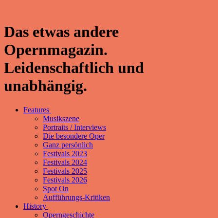
Das etwas andere
Opernmagazin.
Leidenschaftlich und
unabhängig.
Features
Musikszene
Portraits / Interviews
Die besondere Oper
Ganz persönlich
Festivals 2023
Festivals 2024
Festivals 2025
Festivals 2026
Spot On
Aufführungs-Kritiken
History
Operngeschichte