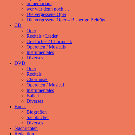
in memoriam
wer war denn noch …
Die vergessene Oper
Die vergessene Oper – Bisherige Beiträge
CD
Oper
Recitals / Lieder
Geistliches / Chormusik
Operetten / Musicals
Instrumentales
Diverses
DVD
Oper
Recitals
Chormusik
Operetten / Musical
Instrumentales
Ballett
Diverses
Buch
Biografien
Sachbücher
Diverses
Nachrichten
Redaktion