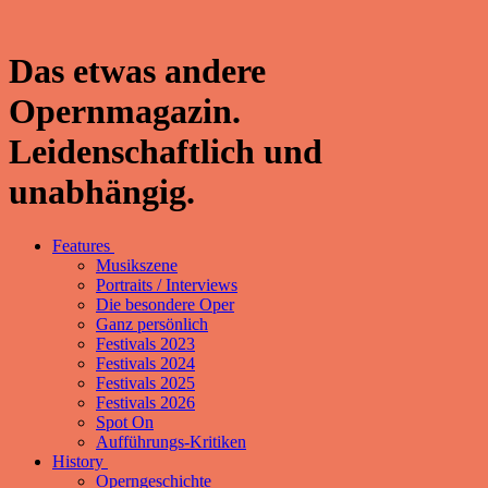
Das etwas andere
Opernmagazin.
Leidenschaftlich und
unabhängig.
Features
Musikszene
Portraits / Interviews
Die besondere Oper
Ganz persönlich
Festivals 2023
Festivals 2024
Festivals 2025
Festivals 2026
Spot On
Aufführungs-Kritiken
History
Operngeschichte