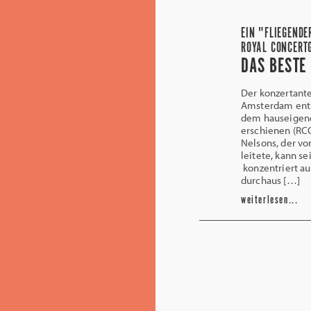
EIN "FLIEGENDE
ROYAL CONCERT
DAS BESTE 
Der konzertante
Amsterdam ents
dem hauseigene
erschienen (RCO
Nelsons, der vo
leitete, kann 
konzentriert a
durchaus […]
weiterlesen...