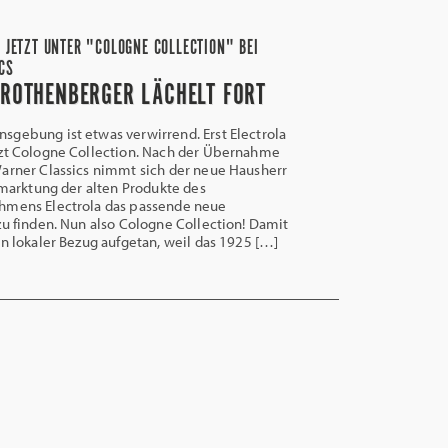
L JETZT UNTER "COLOGNE COLLECTION" BEI
CS
 ROTHENBERGER LÄCHELT FORT
gebung ist etwas verwirrend. Erst Electrola
tzt Cologne Collection. Nach der Übernahme
arner Classics nimmt sich der neue Hausherr
ermarktung der alten Produkte des
hmens Electrola das passende neue
zu finden. Nun also Cologne Collection! Damit
in lokaler Bezug aufgetan, weil das 1925 […]