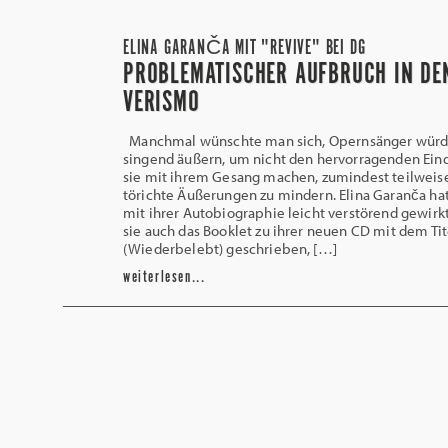
ELINA GARANČA MIT "REVIVE" BEI DG
PROBLEMATISCHER AUFBRUCH IN DE
VERISMO
Manchmal wünschte man sich, Opernsänger würde
singend äußern, um nicht den hervorragenden Ein
sie mit ihrem Gesang machen, zumindest teilweis
törichte Äußerungen zu mindern. Elina Garanča hat
mit ihrer Autobiographie leicht verstörend gewirkt
sie auch das Booklet zu ihrer neuen CD mit dem Tit
(Wiederbelebt) geschrieben, […]
weiterlesen...