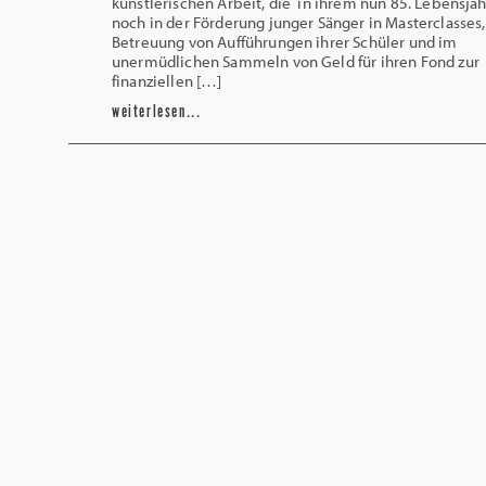
künstlerischen Arbeit, die in ihrem nun 85. Lebensja
noch in der Förderung junger Sänger in Masterclasses,
Betreuung von Aufführungen ihrer Schüler und im
unermüdlichen Sammeln von Geld für ihren Fond zur
finanziellen […]
weiterlesen...