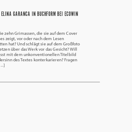
 ELINA GARANCA IN BUCHFORM BEI ECOWIN
ie zehn Grimassen, die sie auf dem Cover
ches zeigt, vor oder nach dem Lesen
ten hat? Und schlägt sie auf dem Großfoto
etzen über das Werk vor das Gesicht? Will
usst mit dem unkonventionellen Titelbild
rsinn des Textes konterkarieren? Fragen
[…]