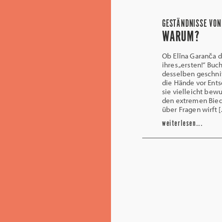
GESTÄNDNISSE VON
WARUM?
Ob Elīna Garanča d
ihres „ersten!“ Bu
desselben geschnit
die Hände vor Ents
sie vielleicht bew
den extremen Biede
über Fragen wirft 
weiterlesen...