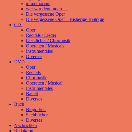
in memoriam
wer war denn noch …
Die vergessene Oper
Die vergessene Oper – Bisherige Beiträge
CD
Oper
Recitals / Lieder
Geistliches / Chormusik
Operetten / Musicals
Instrumentales
Diverses
DVD
Oper
Recitals
Chormusik
Operetten / Musical
Instrumentales
Ballett
Diverses
Buch
Biografien
Sachbücher
Diverses
Nachrichten
Redaktion