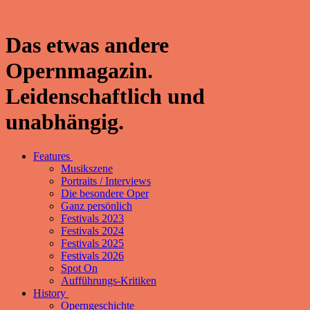
Das etwas andere
Opernmagazin.
Leidenschaftlich und
unabhängig.
Features
Musikszene
Portraits / Interviews
Die besondere Oper
Ganz persönlich
Festivals 2023
Festivals 2024
Festivals 2025
Festivals 2026
Spot On
Aufführungs-Kritiken
History
Operngeschichte