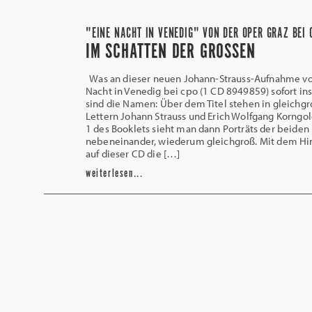
"EINE NACHT IN VENEDIG" VON DER OPER GRAZ BEI 
IM SCHATTEN DER GROSSEN
Was an dieser neuen Johann-Strauss-Aufnahme v
Nacht in Venedig bei cpo (1 CD 8949859) sofort ins
sind die Namen: Über dem Titel stehen in gleichg
Lettern Johann Strauss und Erich Wolfgang Korngold
1 des Booklets sieht man dann Porträts der beiden
nebeneinander, wiederum gleichgroß. Mit dem Hin
auf dieser CD die […]
weiterlesen...