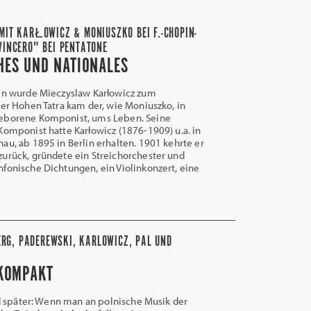
MIT KARŁOWICZ & MONIUSZKO BEI F.-CHOPIN-
VINCERO" BEI PENTATONE
CHES UND NATIONALES
n wurde Mieczyslaw Karłowicz zum
der Hohen Tatra kam der, wie Moniuszko, in
eborene Komponist, ums Leben. Seine
Komponist hatte Karłowicz (1876-1909) u.a. in
au, ab 1895 in Berlin erhalten. 1901 kehrte er
urück, gründete ein Streichorchester und
fonische Dichtungen, ein Violinkonzert, eine
ERG, PADEREWSKI, KARLOWICZ, PAL UND
KOMPAKT
später: Wenn man an polnische Musik der