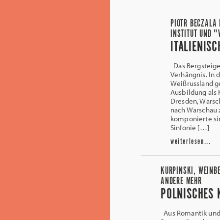
PIOTR BECZALA 
INSTITUT UND "
ITALIENIS
Das Bergsteige
Verhängnis. In 
Weißrussland g
Ausbildung als 
Dresden, Warsch
nach Warschau z
komponierte sin
Sinfonie […]
weiterlesen...
KURPINSKI, WEINB
ANDERE MEHR
POLNISCHES 
Aus Romantik und 