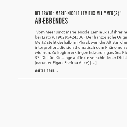
BEI ERATO: MARIE-NICOLE LEMIEUX MIT "MER(S)"
AB-EBBENDES
Vom Meer singt Marie-Nicole Lemieux auf ihrer 
bei Erato (0190295424336). Der französische Origin
Mer(s) steht deshalb im Plural, weil die Altistin dre
interpretiert, die sich thematisch dem Phänomen
widmen. Zu Beginn erklingen Edward Elgars Sea Pic
37. Die fünf Gesänge auf Texte verschiedener Dich
(darunter Elgars Ehefrau Alice) […]
weiterlesen...