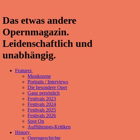
Das etwas andere
Opernmagazin.
Leidenschaftlich und
unabhängig.
Features
Musikszene
Portraits / Interviews
Die besondere Oper
Ganz persönlich
Festivals 2023
Festivals 2024
Festivals 2025
Festivals 2026
Spot On
Aufführungs-Kritiken
History
Operngeschichte