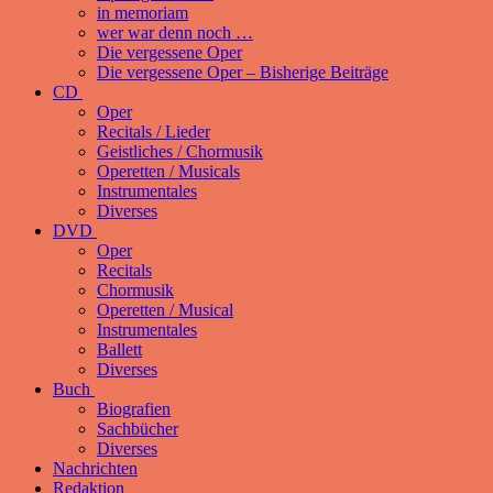
in memoriam
wer war denn noch …
Die vergessene Oper
Die vergessene Oper – Bisherige Beiträge
CD
Oper
Recitals / Lieder
Geistliches / Chormusik
Operetten / Musicals
Instrumentales
Diverses
DVD
Oper
Recitals
Chormusik
Operetten / Musical
Instrumentales
Ballett
Diverses
Buch
Biografien
Sachbücher
Diverses
Nachrichten
Redaktion