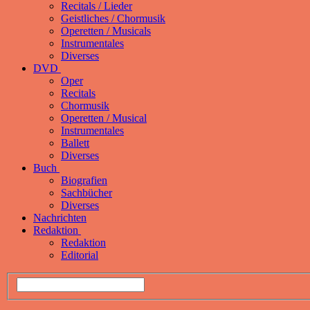
Recitals / Lieder
Geistliches / Chormusik
Operetten / Musicals
Instrumentales
Diverses
DVD
Oper
Recitals
Chormusik
Operetten / Musical
Instrumentales
Ballett
Diverses
Buch
Biografien
Sachbücher
Diverses
Nachrichten
Redaktion
Redaktion
Editorial