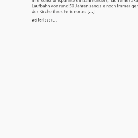
ihre Kunst umspannte ein Jahrhundert, nach einer akt
Laufbahn von rund 50 Jahren sang sie noch immer ger
der Kirche ihres Ferienortes […]
weiterlesen...