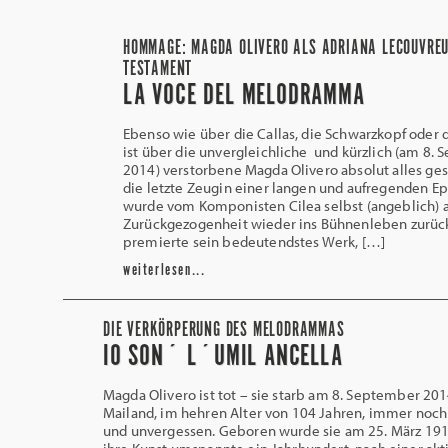
HOMMAGE: MAGDA OLIVERO ALS ADRIANA LECOUVREU
TESTAMENT
LA VOCE DEL MELODRAMMA
Ebenso wie über die Callas, die Schwarzkopf oder 
ist über die unvergleichliche und kürzlich (am 8.
2014) verstorbene Magda Olivero absolut alles gesa
die letzte Zeugin einer langen und aufregenden Ep
wurde vom Komponisten Cilea selbst (angeblich) a
Zurückgezogenheit wieder ins Bühnenleben zurüc
premierte sein bedeutendstes Werk, […]
weiterlesen...
DIE VERKÖRPERUNG DES MELODRAMMAS
IO SON´ L´UMIL ANCELLA
Magda Olivero ist tot – sie starb am 8. September 201
Mailand, im hehren Alter von 104 Jahren, immer noch
und unvergessen. Geboren wurde sie am 25. März 191