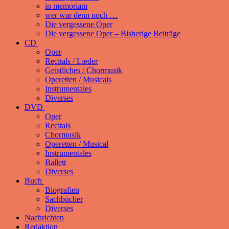
in memoriam
wer war denn noch …
Die vergessene Oper
Die vergessene Oper – Bisherige Beiträge
CD
Oper
Recitals / Lieder
Geistliches / Chormusik
Operetten / Musicals
Instrumentales
Diverses
DVD
Oper
Recitals
Chormusik
Operetten / Musical
Instrumentales
Ballett
Diverses
Buch
Biografien
Sachbücher
Diverses
Nachrichten
Redaktion