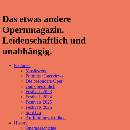
Das etwas andere
Opernmagazin.
Leidenschaftlich und
unabhängig.
Features
Musikszene
Portraits / Interviews
Die besondere Oper
Ganz persönlich
Festivals 2023
Festivals 2024
Festivals 2025
Festivals 2026
Spot On
Aufführungs-Kritiken
History
Operngeschichte