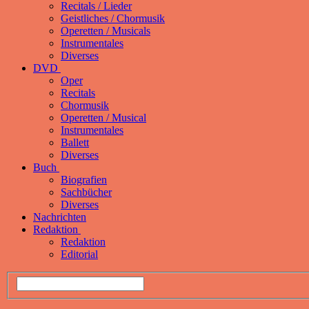
Recitals / Lieder
Geistliches / Chormusik
Operetten / Musicals
Instrumentales
Diverses
DVD
Oper
Recitals
Chormusik
Operetten / Musical
Instrumentales
Ballett
Diverses
Buch
Biografien
Sachbücher
Diverses
Nachrichten
Redaktion
Redaktion
Editorial