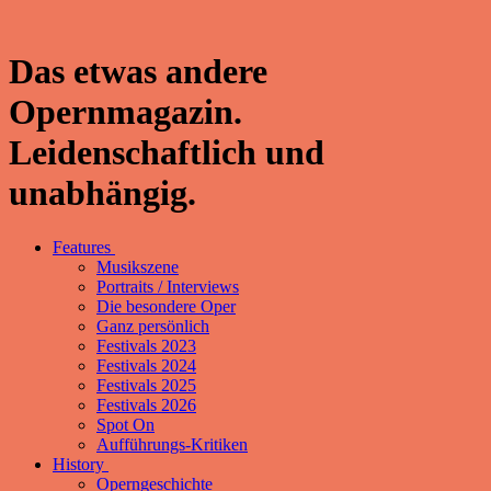
Das etwas andere
Opernmagazin.
Leidenschaftlich und
unabhängig.
Features
Musikszene
Portraits / Interviews
Die besondere Oper
Ganz persönlich
Festivals 2023
Festivals 2024
Festivals 2025
Festivals 2026
Spot On
Aufführungs-Kritiken
History
Operngeschichte