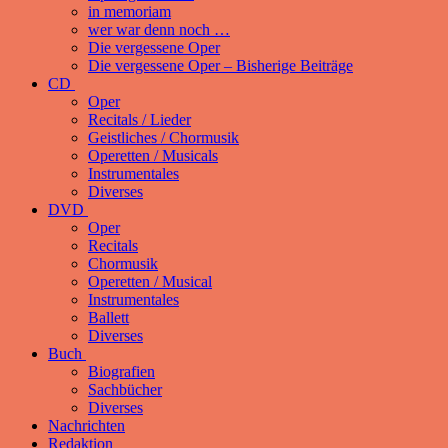
in memoriam
wer war denn noch …
Die vergessene Oper
Die vergessene Oper – Bisherige Beiträge
CD
Oper
Recitals / Lieder
Geistliches / Chormusik
Operetten / Musicals
Instrumentales
Diverses
DVD
Oper
Recitals
Chormusik
Operetten / Musical
Instrumentales
Ballett
Diverses
Buch
Biografien
Sachbücher
Diverses
Nachrichten
Redaktion