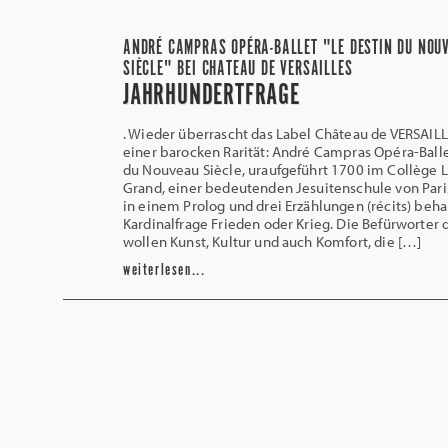
ANDRÉ CAMPRAS OPÉRA-BALLET "LE DESTIN DU NOU
SIÈCLE" BEI CHATEAU DE VERSAILLES
JAHRHUNDERTFRAGE
. Wieder überrascht das Label Château de VERSAIL
einer barocken Rarität: André Campras Opéra-Balle
du Nouveau Siècle, uraufgeführt 1700 im Collège L
Grand, einer bedeutenden Jesuitenschule von Paris
in einem Prolog und drei Erzählungen (récits) beha
Kardinalfrage Frieden oder Krieg. Die Befürworter 
wollen Kunst, Kultur und auch Komfort, die […]
weiterlesen...