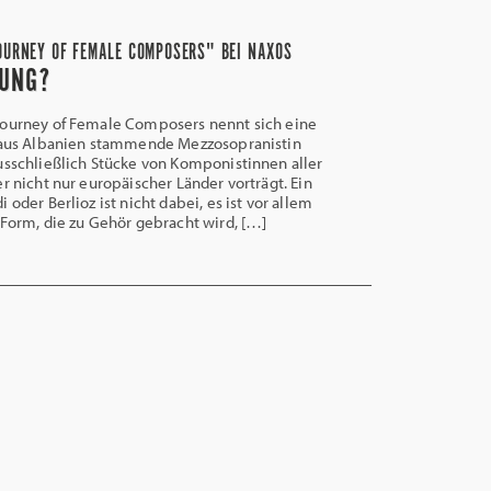
OURNEY OF FEMALE COMPOSERS" BEI NAXOS
TUNG?
Journey of Female Composers nennt sich eine
e aus Albanien stammende Mezzosopranistin
usschließlich Stücke von Komponistinnen aller
er nicht nur europäischer Länder vorträgt. Ein
 oder Berlioz ist nicht dabei, es ist vor allem
 Form, die zu Gehör gebracht wird, […]