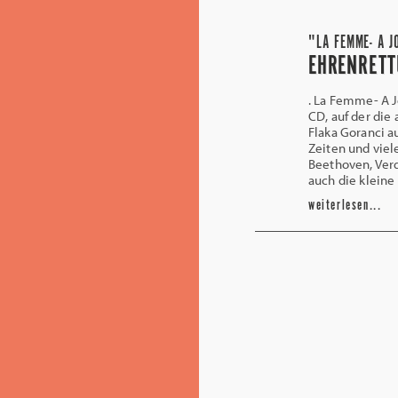
"LA FEMME- A J
EHRENRET
. La Femme- A 
CD, auf der di
Flaka Goranci a
Zeiten und viel
Beethoven, Verdi
auch die kleine
weiterlesen...