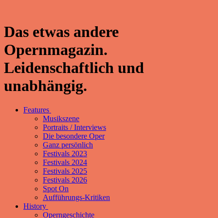
Das etwas andere
Opernmagazin.
Leidenschaftlich und
unabhängig.
Features
Musikszene
Portraits / Interviews
Die besondere Oper
Ganz persönlich
Festivals 2023
Festivals 2024
Festivals 2025
Festivals 2026
Spot On
Aufführungs-Kritiken
History
Operngeschichte