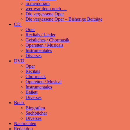
in memoriam
wer war denn noch …
Die vergessene Oper
Die vergessene Oper – Bisherige Beiträge
CD
Oper
Recitals / Lieder
Geistliches / Chormusik
Operetten / Musicals
Instrumentales
Diverses
DVD
Oper
Recitals
Chormusik
Operetten / Musical
Instrumentales
Ballett
Diverses
Buch
Biografien
Sachbücher
Diverses
Nachrichten
Redaktion