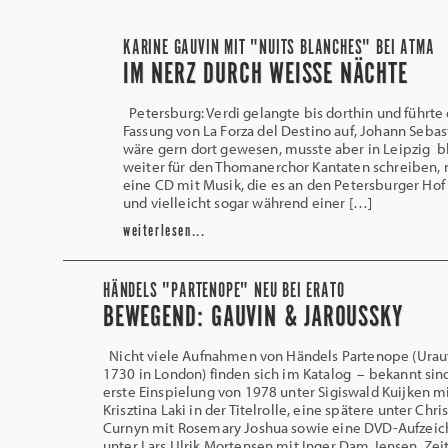
KARINE GAUVIN MIT "NUITS BLANCHES" BEI ATMA
IM NERZ DURCH WEISSE NÄCHTE
Petersburg: Verdi gelangte bis dorthin und führte 
Fassung von La Forza del Destino auf, Johann Sebas
wäre gern dort gewesen, musste aber in Leipzig b
weiter für den Thomanerchor Kantaten schreiben, 
eine CD mit Musik, die es an den Petersburger Hof 
und vielleicht sogar während einer […]
weiterlesen...
HÄNDELS "PARTENOPE" NEU BEI ERATO
BEWEGEND: GAUVIN & JAROUSSKY
Nicht viele Aufnahmen von Händels Partenope (Urau
1730 in London) finden sich im Katalog ­ – bekannt sin
erste Einspielung von 1978 unter Sigiswald Kuijken m
Krisztina Laki in der Titelrolle, eine spätere unter Chri
Curnyn mit Rosemary Joshua sowie eine DVD-Aufzei
unter Lars Ulrik Mortensen mit Inger Dam Jensen. Zeit 