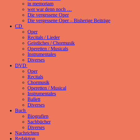
in memoriam
wer war denn noch …
Die vergessene Oper
Die vergessene Oper – Bisherige Beiträge
CD
Oper
Recitals / Lieder
Geistliches / Chormusik
Operetten / Musicals
Instrumentales
Diverses
DVD
Oper
Recitals
Chormusik
Operetten / Musical
Instrumentales
Ballett
Diverses
Buch
Biografien
Sachbücher
Diverses
Nachrichten
Redaktion