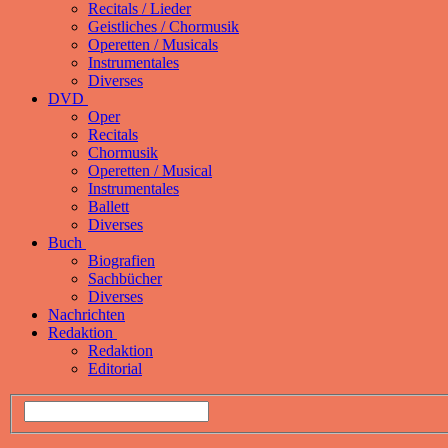
Recitals / Lieder
Geistliches / Chormusik
Operetten / Musicals
Instrumentales
Diverses
DVD
Oper
Recitals
Chormusik
Operetten / Musical
Instrumentales
Ballett
Diverses
Buch
Biografien
Sachbücher
Diverses
Nachrichten
Redaktion
Redaktion
Editorial