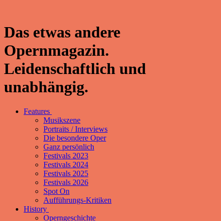
Das etwas andere
Opernmagazin.
Leidenschaftlich und
unabhängig.
Features
Musikszene
Portraits / Interviews
Die besondere Oper
Ganz persönlich
Festivals 2023
Festivals 2024
Festivals 2025
Festivals 2026
Spot On
Aufführungs-Kritiken
History
Operngeschichte