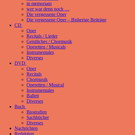
in memoriam
wer war denn noch …
Die vergessene Oper
Die vergessene Oper – Bisherige Beiträge
CD
Oper
Recitals / Lieder
Geistliches / Chormusik
Operetten / Musicals
Instrumentales
Diverses
DVD
Oper
Recitals
Chormusik
Operetten / Musical
Instrumentales
Ballett
Diverses
Buch
Biografien
Sachbücher
Diverses
Nachrichten
Redaktion