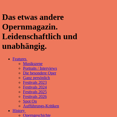
Das etwas andere
Opernmagazin.
Leidenschaftlich und
unabhängig.
Features
Musikszene
Portraits / Interviews
Die besondere Oper
Ganz persönlich
Festivals 2023
Festivals 2024
Festivals 2025
Festivals 2026
Spot On
Aufführungs-Kritiken
History
Operngeschichte