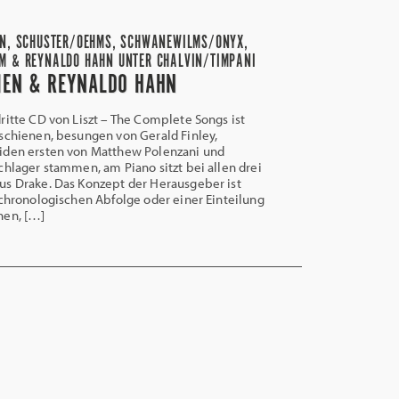
ON, SCHUSTER/OEHMS, SCHWANEWILMS/ONYX,
M & REYNALDO HAHN UNTER CHALVIN/TIMPANI
RIEN & REYNALDO HAHN
tte CD von Liszt – The Complete Songs ist
schienen, besungen von Gerald Finley,
iden ersten von Matthew Polenzani und
chlager stammen, am Piano sitzt bei allen drei
us Drake. Das Konzept der Herausgeber ist
 chronologischen Abfolge oder einer Einteilung
hen, […]