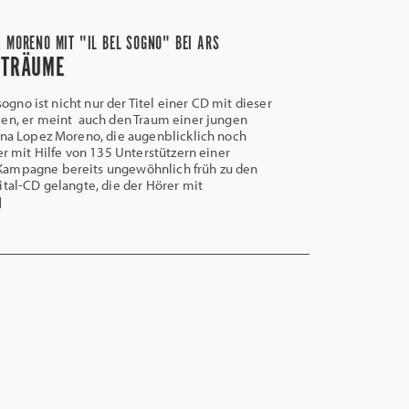
 MORENO MIT "IL BEL SOGNO" BEI ARS
 TRÄUME
sogno ist nicht nur der Titel einer CD mit dieser
ien, er meint auch den Traum einer jungen
ina Lopez Moreno, die augenblicklich noch
er mit Hilfe von 135 Unterstützern einer
ampagne bereits ungewöhnlich früh zu den
ital-CD gelangte, die der Hörer mit
]