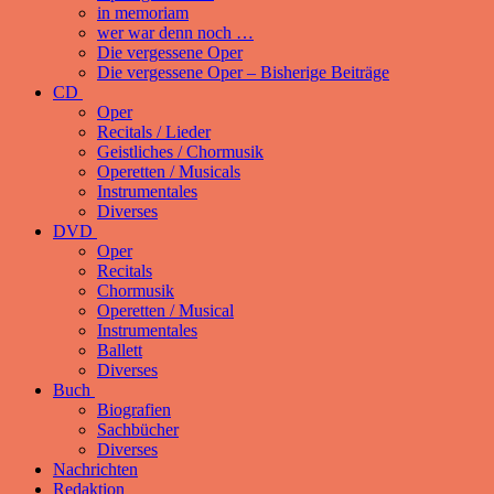
in memoriam
wer war denn noch …
Die vergessene Oper
Die vergessene Oper – Bisherige Beiträge
CD
Oper
Recitals / Lieder
Geistliches / Chormusik
Operetten / Musicals
Instrumentales
Diverses
DVD
Oper
Recitals
Chormusik
Operetten / Musical
Instrumentales
Ballett
Diverses
Buch
Biografien
Sachbücher
Diverses
Nachrichten
Redaktion