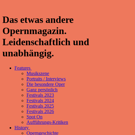
Das etwas andere
Opernmagazin.
Leidenschaftlich und
unabhängig.
Features
Musikszene
Portraits / Interviews
Die besondere Oper
Ganz persönlich
Festivals 2023
Festivals 2024
Festivals 2025
Festivals 2026
Spot On
Aufführungs-Kritiken
History
Operngeschichte