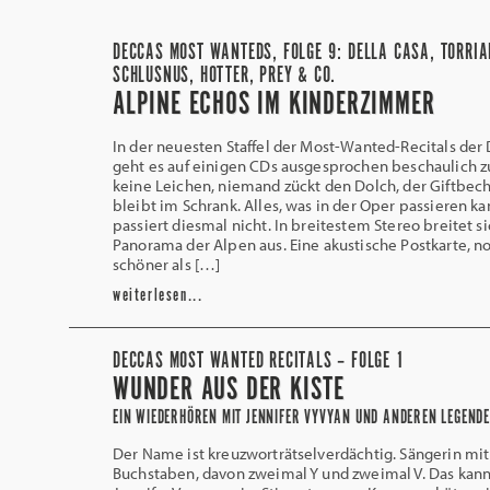
DECCAS MOST WANTEDS, FOLGE 9: DELLA CASA, TORRIA
SCHLUSNUS, HOTTER, PREY & CO.
ALPINE ECHOS IM KINDERZIMMER
In der neuesten Staffel der Most-Wanted-Recitals der
geht es auf einigen CDs ausgesprochen beschaulich zu
keine Leichen, niemand zückt den Dolch, der Giftbec
bleibt im Schrank. Alles, was in der Oper passieren ka
passiert diesmal nicht. In breitestem Stereo breitet s
Panorama der Alpen aus. Eine akustische Postkarte, n
schöner als […]
weiterlesen...
DECCAS MOST WANTED RECITALS – FOLGE 1
WUNDER AUS DER KISTE
EIN WIEDERHÖREN MIT JENNIFER VYVYAN UND ANDEREN LEGEND
Der Name ist kreuzworträtselverdächtig. Sängerin mit
Buchstaben, davon zweimal Y und zweimal V. Das kann