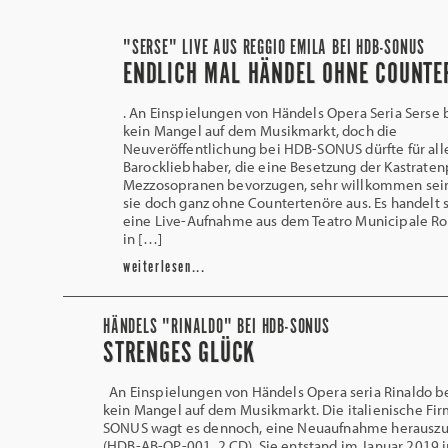
"SERSE" LIVE AUS REGGIO EMILA BEI HDB-SONUS
ENDLICH MAL HÄNDEL OHNE COUNTE
. An Einspielungen von Händels Opera Seria Serse 
kein Mangel auf dem Musikmarkt, doch die
Neuveröffentlichung bei HDB-SONUS dürfte für all
Barockliebhaber, die eine Besetzung der Kastraten
Mezzosopranen bevorzugen, sehr willkommen se
sie doch ganz ohne Countertenöre aus. Es handelt 
eine Live-Aufnahme aus dem Teatro Municipale Ro
in […]
weiterlesen...
HÄNDELS "RINALDO" BEI HDB-SONUS
STRENGES GLÜCK
An Einspielungen von Händels Opera seria Rinaldo b
kein Mangel auf dem Musikmarkt. Die italienische Fi
SONUS wagt es dennoch, eine Neuaufnahme herausz
(HDB-AB-OP-001, 2 CD). Sie entstand im Januar 2019 