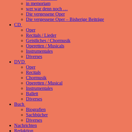
in memoriam
wer war denn noch …
Die vergessene Oper
Die vergessene Oper – Bisherige Beiträge
CD
Oper
Recitals / Lieder
Geistliches / Chormusik
Operetten / Musicals
Instrumentales
Diverses
DVD
Oper
Recitals
Chormusik
Operetten / Musical
Instrumentales
Ballett
Diverses
Buch
Biografien
Sachbücher
Diverses
Nachrichten
Redaktion