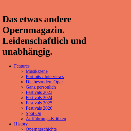
Das etwas andere
Opernmagazin.
Leidenschaftlich und
unabhängig.
Features
Musikszene
Portraits / Interviews
Die besondere Oper
Ganz persönlich
Festivals 2023
Festivals 2024
Festivals 2025
Festivals 2026
Spot On
Aufführungs-Kritiken
History
Operngeschichte