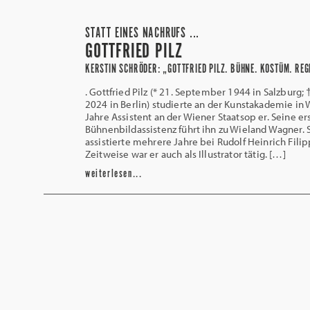
STATT EINES NACHRUFS ...
GOTTFRIED PILZ
KERSTIN SCHRÖDER: „GOTTFRIED PILZ. BÜHNE. KOSTÜM. REG
. Gottfried Pilz (* 21. September 1944 in Salzburg; 
2024 in Berlin) studierte an der Kunstakademie in 
Jahre Assistent an der Wiener Staats­­op er. Seine er
Bühnenbildassistenz führt ihn zu Wieland Wagner. 
assi­stierte mehrere Jahre bei Rudolf Heinrich Filip
Zeitweise war er auch als Illustrator tätig. […]
weiterlesen...