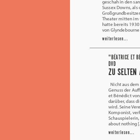
geschah in den sa
Sussex Downs, als 
Großgrundbesitzer 
Theater mitten im
hatte bereits 193
von Glyndebourne
weiterlesen...
"BÉATRICE ET B
DVD
ZU SELTEN
Nicht aus dem
Genuss der Auf
et Bénédict vo
darüber, dass d
wird. Seine Ver
Komponist, ver
Schauspielerin,
about nothing 
weiterlesen...