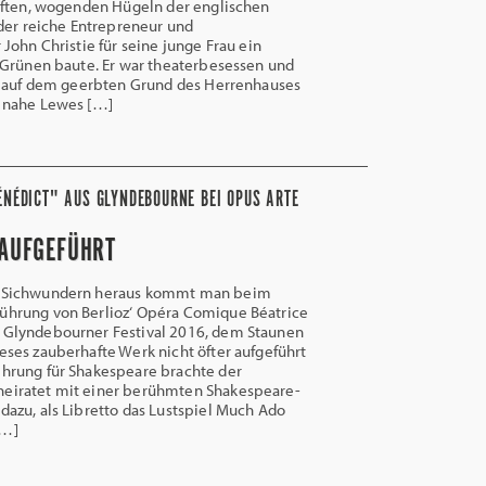
nften, wogenden Hügeln der englischen
der reiche Entrepreneur und
John Christie für seine junge Frau ein
 Grünen baute. Er war theaterbesessen und
0 auf dem geerbten Grund des Herrenhauses
 nahe Lewes […]
ÉNÉDICT" AUS GLYNDEBOURNE BEI OPUS ARTE
 AUFGEFÜHRT
 Sichwundern heraus kommt man beim
führung von Berlioz‘ Opéra Comique Béatrice
n Glyndebourner Festival 2016, dem Staunen
ieses zauberhafte Werk nicht öfter aufgeführt
ehrung für Shakespeare brachte der
heiratet mit einer berühmten Shakespeare-
 dazu, als Libretto das Lustspiel Much Ado
[…]