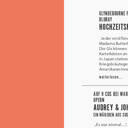
GLYNDEBOURNE 
BLURAY
HOCHZEITS
Jeder wird fün
Madama Butterfl
Die GIs können 
Karteikästen an
in Japan statio
Kriegsbräuteges
Amerikanerinnen
weiterlesen...
AUF 9 CDS BEI WAR
OPERN
AUDREY & JO
EIN MÄRCHEN AUS SU
„Es war einmal…“,