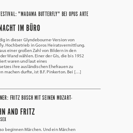
FESTIVAL: "MADAMA BUTTERFLY" BEI OPUS ARTE
NACHT IM BÜRO
dig in dieser Glyndebourne-Version von
y. Hochbetrieb in Goros Heiratsvermittlung.
aus einer großen Zahl von Bildern in den
 der Wand wählen. Einer der GIs, die bis 1952
niert waren und laut eines
etzes ihre ausländischen Ehefrauen zu
 machen durfte, ist B.F. Pinkerton. Bei […]
NER: FRITZ BUSCH MIT SEINEN MOZART-
HN AND FRITZ
SSEX
 so beginnen Märchen. Und ein Märchen