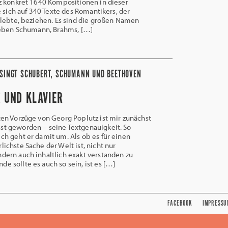
z konkret 1640 Kompositionen in dieser
e sich auf 340 Texte des Romantikers, der
lebte, beziehen. Es sind die großen Namen
Neben Schumann, Brahms, […]
 SINGT SCHUBERT, SCHUMANN UND BEETHOVEN
E UND KLAVIER
en Vorzüge von Georg Poplutz ist mir zunächst
st geworden – seine Textgenauigkeit. So
ich geht er damit um. Als ob es für einen
lichste Sache der Welt ist, nicht nur
ndern auch inhaltlich exakt verstanden zu
e sollte es auch so sein, ist es […]
FACEBOOK
IMPRESSU