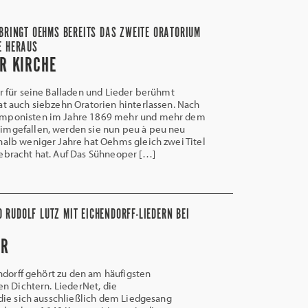
BRINGT OEHMS BEREITS DAS ZWEITE ORATORIUM
E HERAUS
ER KIRCHE
er für seine Balladen und Lieder berühmt
at auch siebzehn Oratorien hinterlassen. Nach
omponisten im Jahre 1869 mehr und mehr dem
imgefallen, werden sie nun peu à peu neu
halb weniger Jahre hat Oehms gleich zwei Titel
ebracht hat. Auf Das Sühneoper […]
 RUDOLF LUTZ MIT EICHENDORFF-LIEDERN BEI
UR
ndorff gehört zu den am häufigsten
n Dichtern. LiederNet, die
die sich ausschließlich dem Liedgesang