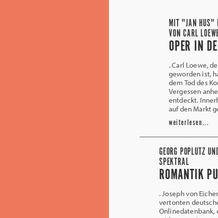
MIT "JAN HUS" 
VON CARL LOEW
OPER IN D
. Carl Loewe, d
geworden ist, h
dem Tod des K
Vergessen anhe
entdeckt. Inner
auf den Markt g
weiterlesen...
GEORG POPLUTZ UND
SPEKTRAL
ROMANTIK P
. Joseph von Eiche
vertonten deutsche
Onlinedatenbank, 