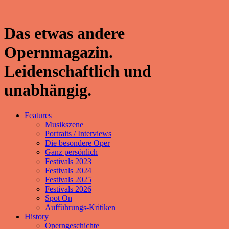
Das etwas andere
Opernmagazin.
Leidenschaftlich und
unabhängig.
Features
Musikszene
Portraits / Interviews
Die besondere Oper
Ganz persönlich
Festivals 2023
Festivals 2024
Festivals 2025
Festivals 2026
Spot On
Aufführungs-Kritiken
History
Operngeschichte