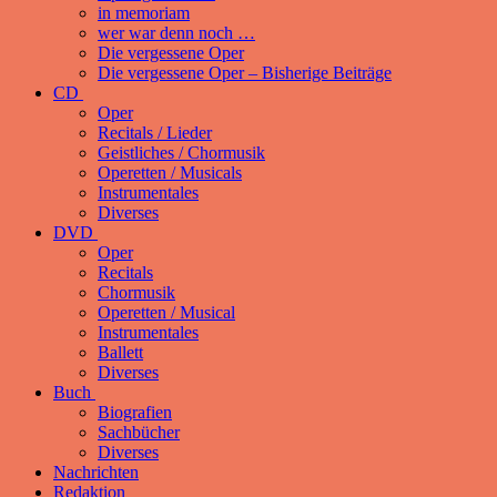
in memoriam
wer war denn noch …
Die vergessene Oper
Die vergessene Oper – Bisherige Beiträge
CD
Oper
Recitals / Lieder
Geistliches / Chormusik
Operetten / Musicals
Instrumentales
Diverses
DVD
Oper
Recitals
Chormusik
Operetten / Musical
Instrumentales
Ballett
Diverses
Buch
Biografien
Sachbücher
Diverses
Nachrichten
Redaktion