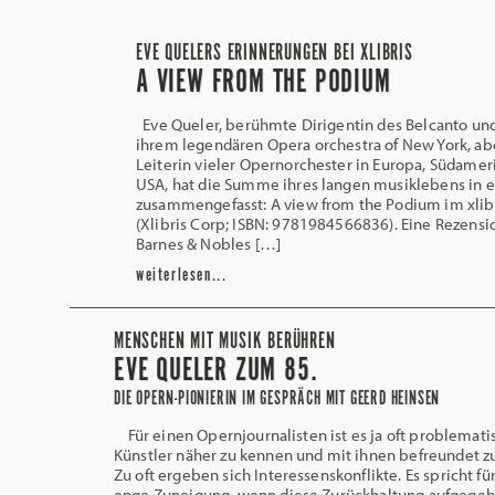
EVE QUELERS ERINNERUNGEN BEI XLIBRIS
A VIEW FROM THE PODIUM
Eve Queler, berühmte Dirigentin des Belcanto un
ihrem legendären Opera orchestra of New York, ab
Leiterin vieler Opernorchester in Europa, Südamer
USA, hat die Summe ihres langen musiklebens in 
zusammengefasst: A view from the Podium im xlib
(Xlibris Corp; ISBN: 9781984566836). Eine Rezensio
Barnes & Nobles […]
weiterlesen...
MENSCHEN MIT MUSIK BERÜHREN
EVE QUELER ZUM 85.
DIE OPERN-PIONIERIN IM GESPRÄCH MIT GEERD HEINSEN
Für einen Opernjournalisten ist es ja oft problemati
Künstler näher zu kennen und mit ihnen befreundet zu
Zu oft ergeben sich Interessenskonflikte. Es spricht fü
enge Zuneigung, wenn diese Zurückhaltung aufgegeb