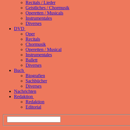
Recitals / Lieder
Geistliches / Chormusik
Operetten / Musicals
Instrumentales
Diverses
DVD
Oper
Recitals
Chormusik
Operetten / Musical
Instrumentales
Ballett
Diverses
Buch
Biografien
Sachbücher
Diverses
Nachrichten
Redaktion
Redaktion
Editorial