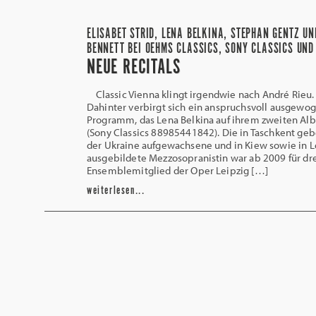
ELISABET STRID, LENA BELKINA, STEPHAN GENTZ UN
BENNETT BEI OEHMS CLASSICS, SONY CLASSICS UND
NEUE RECITALS
Classic Vienna klingt irgendwie nach André Rieu.
Dahinter verbirgt sich ein anspruchsvoll ausgewo
Programm, das Lena Belkina auf ihrem zweiten Al
(Sony Classics 88985441842). Die in Taschkent geb
der Ukraine aufgewachsene und in Kiew sowie in L
ausgebildete Mezzosopranistin war ab 2009 für dre
Ensemblemitglied der Oper Leipzig […]
weiterlesen...