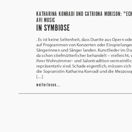
KATHARINA KONRADI UND CATRIONA MORISON: "ECH
AVI MUSIC
IN SYMBIOSE
. Es ist keine Seltenheit, dass Duette aus Opern od
auf Programmen von Konzerten oder Einspielungen
Sängerinnen und Sänger landen. Kunstlieder im D
da schon stiefmütterlicher behandelt – vielleicht, w
ihrer Wohnzimmer- und Salontradition vermeintli
repräsentativ sind. Schade eigentlich, müssen sic
die Sopranistin Katharina Konradi und die Mezzoso
[…]
weiterlesen...