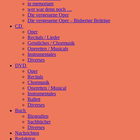
in memoriam
wer war denn noch …
Die vergessene Oper
Die vergessene Oper – Bisherige Beiträge
CD
Oper
Recitals / Lieder
Geistliches / Chormusik
Operetten / Musicals
Instrumentales
Diverses
DVD
Oper
Recitals
Chormusik
Operetten / Musical
Instrumentales
Ballett
Diverses
Buch
Biografien
Sachbücher
Diverses
Nachrichten
Redaktion