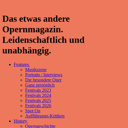
Das etwas andere
Opernmagazin.
Leidenschaftlich und
unabhängig.
Features
Musikszene
Portraits / Interviews
Die besondere Oper
Ganz persönlich
Festivals 2023
Festivals 2024
Festivals 2025
Festivals 2026
Spot On
Aufführungs-Kritiken
History
Operngeschichte