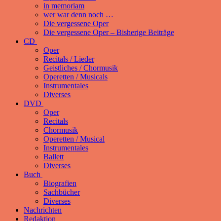
in memoriam
wer war denn noch …
Die vergessene Oper
Die vergessene Oper – Bisherige Beiträge
CD
Oper
Recitals / Lieder
Geistliches / Chormusik
Operetten / Musicals
Instrumentales
Diverses
DVD
Oper
Recitals
Chormusik
Operetten / Musical
Instrumentales
Ballett
Diverses
Buch
Biografien
Sachbücher
Diverses
Nachrichten
Redaktion