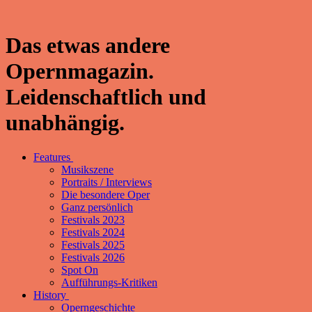
Das etwas andere
Opernmagazin.
Leidenschaftlich und
unabhängig.
Features
Musikszene
Portraits / Interviews
Die besondere Oper
Ganz persönlich
Festivals 2023
Festivals 2024
Festivals 2025
Festivals 2026
Spot On
Aufführungs-Kritiken
History
Operngeschichte