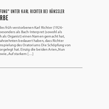
FUNG" UNTER KARL RICHTER BEI HÄNSSLER
ERBE
s früh verstorbenen Karl Richter (1926-
 besonders als Bach-Interpret (sowohl als
ch als Organist) einen Namen gemacht hat,
 Jahrzehnten bedauert haben, dass Richter
nspielung des Oratoriums Die Schöpfung von
rgelegt hat. Einzig die beiden Arien „Nun
sowie „Auf starkem […]