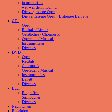
in memoriam
wer war denn noch …
Die vergessene Oper
Die vergessene Oper – Bisherige Beiträge
CD
Oper
Recitals / Lieder
Geistliches / Chormusik
Operetten / Musicals
Instrumentales
Diverses
DVD
Oper
Recitals
Chormusik
Operetten / Musical
Instrumentales
Ballett
Diverses
Buch
Biografien
Sachbücher
Diverses
Nachrichten
Redaktion