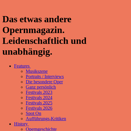
Das etwas andere
Opernmagazin.
Leidenschaftlich und
unabhängig.
Features
Musikszene
Portraits / Interviews
Die besondere Oper
Ganz persönlich
Festivals 2023
Festivals 2024
Festivals 2025
Festivals 2026
Spot On
Aufführungs-Kritiken
History
Operngeschichte