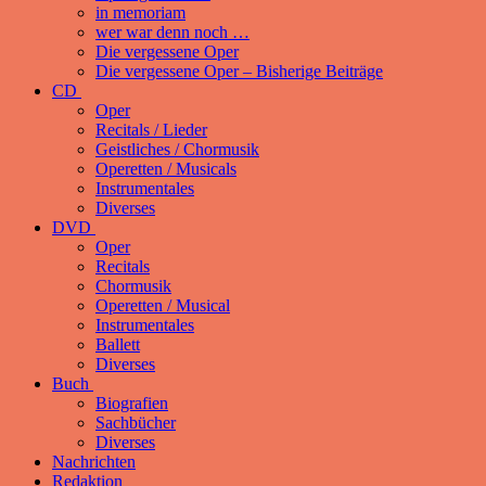
in memoriam
wer war denn noch …
Die vergessene Oper
Die vergessene Oper – Bisherige Beiträge
CD
Oper
Recitals / Lieder
Geistliches / Chormusik
Operetten / Musicals
Instrumentales
Diverses
DVD
Oper
Recitals
Chormusik
Operetten / Musical
Instrumentales
Ballett
Diverses
Buch
Biografien
Sachbücher
Diverses
Nachrichten
Redaktion