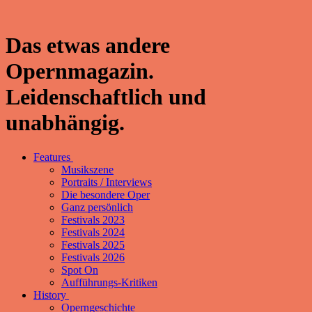
Das etwas andere
Opernmagazin.
Leidenschaftlich und
unabhängig.
Features
Musikszene
Portraits / Interviews
Die besondere Oper
Ganz persönlich
Festivals 2023
Festivals 2024
Festivals 2025
Festivals 2026
Spot On
Aufführungs-Kritiken
History
Operngeschichte